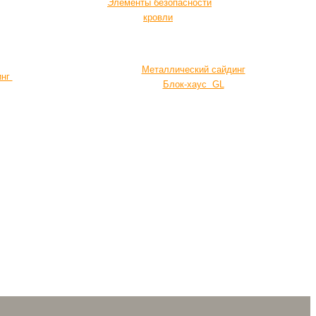
Элементы безопасности
кровли
Металлический сайдинг
инг
Блок-хаус GL