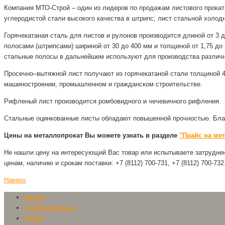
Компания МТО-Строй – один из лидеров по продажам листового проката
углеродистой стали высокого качества в штрипс; лист стальной холод
Горячекатаная сталь для листов и рулонов производится длиной от 3 д
полосами (штрипсами) шириной от 30 до 400 мм и толщиной от 1,75 д
стальные полосы в дальнейшем используют для производства различн
Просечно–вытяжной лист получают из горячекатаной стали толщиной 4-
машиностроении, промышленном и гражданском строительстве.
Рифленый лист производится ромбовидного и чечевичного рифления.
Стальные оцинкованные листы обладают повышенной прочностью. Благо
Цены на металлопрокат Вы можете узнать в разделе
"Прайс на ме
Не нашли цену на интересующий Вас товар или испытываете затрудне
ценам, наличию и срокам поставки: +7 (8112) 700-731, +7 (8112) 700-732
Наверх
Кровля
Стройматериалы
Химия