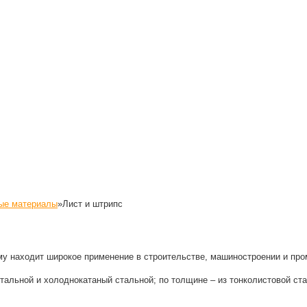
ые материалы
»
Лист и штрипс
му находит широкое применение в строительстве, машиностроении и пр
альной и холоднокатаный стальной; по толщине – из тонколистовой стали 