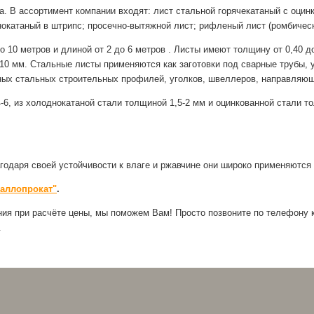
. В ассортимент компании входят: лист стальной горячекатаный с оцинк
нокатаный в штрипс; просечно-вытяжной лист; рифленый лист (ромбическ
о 10 метров и длиной от 2 до 6 метров . Листы имеют толщину от 0,40 д
о 10 мм. Стальные листы применяются как заготовки под сварные трубы
ых стальных строительных профилей, уголков, швеллеров, направляющ
6, из холоднокатаной стали толщиной 1,5-2 мм и оцинкованной стали т
даря своей устойчивости к влаге и ржавчине они широко применяются 
таллопрокат"
.
ния при расчёте цены, мы поможем Вам! Просто позвоните по телефон
.