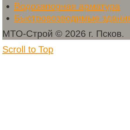
Водозапорная арматура
Быстровозводимые здани
МТО-Строй
©
2026
г. Псков.
Scroll to Top