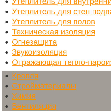
Утеплитель для внутренн
Утеплитель для стен подв
Утеплитель для полов
Техническая изоляция
Огнезащита
Звукоизоляция
Отражающая тепло-парои
Кровля
Стройматериалы
Химия
Вентиляция