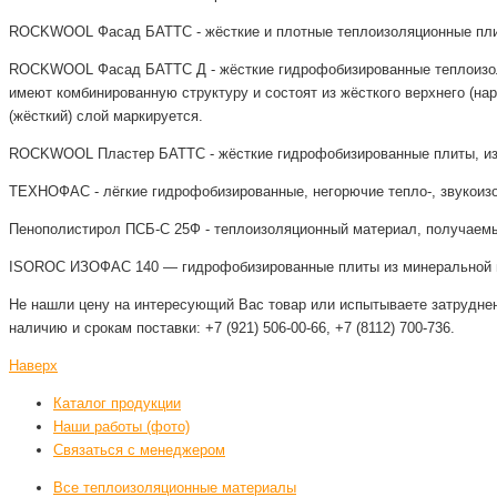
ROCKWOOL Фасад БАТТС - жёсткие и плотные теплоизоляционные плит
ROCKWOOL Фасад БАТТС Д - жёсткие гидрофобизированные теплоизоля
имеют комбинированную структуру и состоят из жёсткого верхнего (на
(жёсткий) слой маркируется.
ROCKWOOL Пластер БАТТС - жёсткие гидрофобизированные плиты, изг
ТЕХНОФАС - лёгкие гидрофобизированные, негорючие тепло-, звукоизо
Пенополистирол ПСБ-С 25Ф - теплоизоляционный материал, получаемы
ISOROC ИЗОФАС 140 — гидрофобизированные плиты из минеральной в
Не нашли цену на интересующий Вас товар или испытываете затрудне
наличию и срокам поставки: +7 (921) 506-00-66, +7 (8112) 700-736.
Наверх
Каталог продукции
Наши работы (фото)
Связаться с менеджером
Все теплоизоляционные материалы