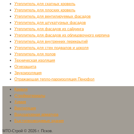
Утеплитель для скатных кровель
Утеплитель для плоских кровель
Утеплитель для вентилируемых фасадов
Утеплитель для штукатурных фасадов
Утеплитель для фасадов из сайдинга
Утеплитель для фасадов из облицовочного кирпича
Утеплитель для внутренних перекрытий
Утеплитель для стен подвалов и цоколя
Утеплитель для полов
Техническая изоляция
Огнезащита
Звукоизоляция
Отражающая тепло-пароизоляция Пенофол
Кровля
Стройматериалы
Химия
Вентиляция
Водозапорная арматура
Быстровозводимые здания
МТО-Строй
©
2026
г. Псков.