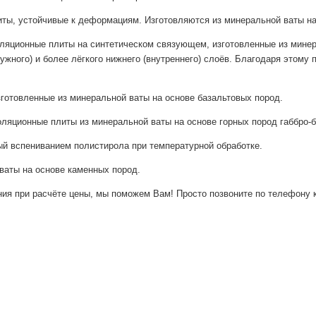
ы, устойчивые к деформациям. Изготовляются из минеральной ваты на 
ционные плиты на синтетическом связующем, изготовленные из минерал
ружного) и более лёгкого нижнего (внутреннего) слоёв. Благодаря это
отовленные из минеральной ваты на основе базальтовых пород.
ляционные плиты из минеральной ваты на основе горных пород габбро-
й вспениванием полистирола при температурной обработке.
аты на основе каменных пород.
ния при расчёте цены, мы поможем Вам! Просто позвоните по телефону